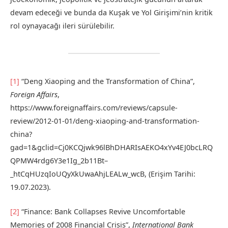
devam edeceği ve bunda da Kuşak ve Yol Girişimi’nin kritik
rol oynayacağı ileri sürülebilir.
[1]
“Deng Xiaoping and the Transformation of China”,
Foreign Affairs
,
https://www.foreignaffairs.com/reviews/capsule-
review/2012-01-01/deng-xiaoping-and-transformation-
china?
gad=1&gclid=Cj0KCQjwk96lBhDHARIsAEKO4xYv4EJ0bcLRQ
QPMW4rdg6Y3e1Ig_2b11Bt–
_htCqHUzqIoUQyXkUwaAhjLEALw_wcB, (Erişim Tarihi:
19.07.2023).
[2]
“Finance: Bank Collapses Revive Uncomfortable
Memories of 2008 Financial Crisis”,
International Bank