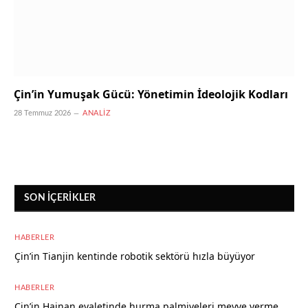
Çin’in Yumuşak Gücü: Yönetimin İdeolojik Kodları
28 Temmuz 2026
ANALIZ
SON İÇERIKLER
HABERLER
Çin’in Tianjin kentinde robotik sektörü hızla büyüyor
8 Ağustos 2026
HABERLER
Çin’in Hainan eyaletinde hurma palmiyeleri meyve verme