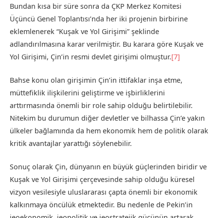
Bundan kısa bir süre sonra da ÇKP Merkez Komitesi
Üçüncü Genel Toplantısı’nda her iki projenin birbirine
eklemlenerek “Kuşak ve Yol Girişimi” şeklinde
adlandırılmasına karar verilmiştir. Bu karara göre Kuşak ve
Yol Girişimi, Çin’in resmi devlet girişimi olmuştur.
[7]
Bahse konu olan girişimin Çin’in ittifaklar inşa etme,
müttefiklik ilişkilerini geliştirme ve işbirliklerini
arttırmasında önemli bir role sahip olduğu belirtilebilir.
Nitekim bu durumun diğer devletler ve bilhassa Çin’e yakın
ülkeler bağlamında da hem ekonomik hem de politik olarak
kritik avantajlar yarattığı söylenebilir.
Sonuç olarak Çin, dünyanın en büyük güçlerinden biridir ve
Kuşak ve Yol Girişimi çerçevesinde sahip olduğu küresel
vizyon vesilesiyle uluslararası çapta önemli bir ekonomik
kalkınmaya öncülük etmektedir. Bu nedenle de Pekin’in
jeoekonomik, jeopolitik ve jeostratejik gücünün artarak