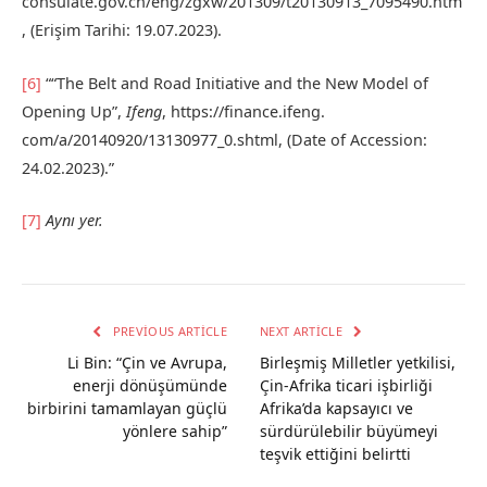
consulate.gov.cn/eng/zgxw/201309/t20130913_7095490.htm
, (Erişim Tarihi: 19.07.2023).
[6]
““The Belt and Road Initiative and the New Model of
Opening Up”,
Ifeng
, https://finance.ifeng.
com/a/20140920/13130977_0.shtml, (Date of Accession:
24.02.2023).”
[7]
Aynı yer.
PREVIOUS ARTICLE
NEXT ARTICLE
Li Bin: “Çin ve Avrupa,
Birleşmiş Milletler yetkilisi,
enerji dönüşümünde
Çin-Afrika ticari işbirliği
birbirini tamamlayan güçlü
Afrika’da kapsayıcı ve
yönlere sahip”
sürdürülebilir büyümeyi
teşvik ettiğini belirtti