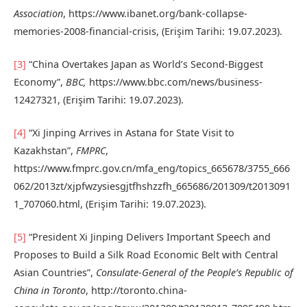
Association
, https://www.ibanet.org/bank-collapse-
memories-2008-financial-crisis, (Erişim Tarihi: 19.07.2023).
[3]
“China Overtakes Japan as World’s Second-Biggest
Economy”,
BBC,
https://www.bbc.com/news/business-
12427321, (Erişim Tarihi: 19.07.2023).
[4]
“Xi Jinping Arrives in Astana for State Visit to
Kazakhstan”,
FMPRC
,
https://www.fmprc.gov.cn/mfa_eng/topics_665678/3755_666
062/2013zt/xjpfwzysiesgjtfhshzzfh_665686/201309/t2013091
1_707060.html, (Erişim Tarihi: 19.07.2023).
[5]
“President Xi Jinping Delivers Important Speech and
Proposes to Build a Silk Road Economic Belt with Central
Asian Countries”,
Consulate-General of the People’s Republic of
China in Toronto
, http://toronto.china-