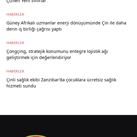
Çizilen Yeni Sınırlar
6 Ağustos 2026
HABERLER
Güney Afrikalı uzmanlar enerji dönüşümünde Çin ile daha
derin iş birliği çağrısı yaptı
6 Ağustos 2026
HABERLER
Çongçing, stratejik konumunu entegre lojistik ağı
geliştirmek için değerlendiriyor
6 Ağustos 2026
HABERLER
Çinli sağlık ekibi Zanzibar’da çocuklara ücretsiz sağlık
hizmeti sundu
6 Ağustos 2026