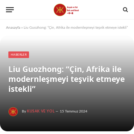
Anasayfa
»
Liu Guozhong: “Çin, Afrika ile modernleşmeyi teşvik etmeye istekli”
HABERLER
Liu Guozhong: “Çin, Afrika ile
modernleşmeyi teşvik etmeye
istekli”
By
KUSAK VE YOL
15 Temmuz 2024