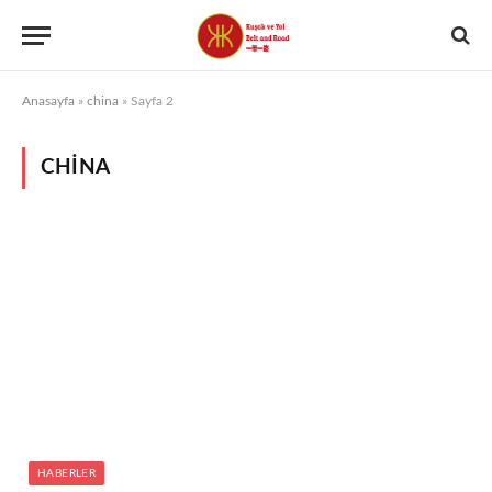
Anasayfa
»
china
»
Sayfa 2
CHINA
HABERLER