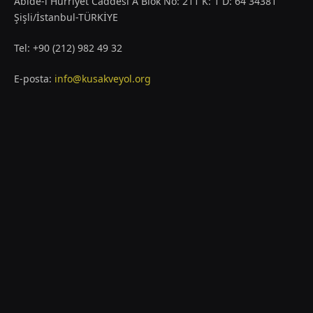
Abide-i Hürriyet Caddesi A Blok No: 211 K: 1 D: 64 34381
Şişli/İstanbul-TÜRKİYE
Tel: +90 (212) 982 49 32
E-posta:
info@kusakveyol.org