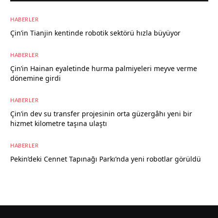
HABERLER
Çin’in Tianjin kentinde robotik sektörü hızla büyüyor
8 Ağustos 2026
HABERLER
Çin’in Hainan eyaletinde hurma palmiyeleri meyve verme
dönemine girdi
8 Ağustos 2026
HABERLER
Çin’in dev su transfer projesinin orta güzergâhı yeni bir
hizmet kilometre taşına ulaştı
8 Ağustos 2026
HABERLER
Pekin’deki Cennet Tapınağı Parkı’nda yeni robotlar görüldü
7 Ağustos 2026