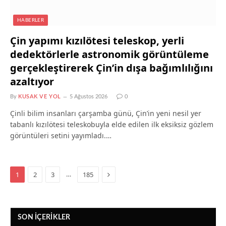
HABERLER
Çin yapımı kızılötesi teleskop, yerli
dedektörlerle astronomik görüntüleme
gerçekleştirerek Çin’in dışa bağımlılığını
azaltıyor
By
KUSAK VE YOL
5 Ağustos 2026
0
Çinli bilim insanları çarşamba günü, Çin’in yeni nesil yer
tabanlı kızılötesi teleskobuyla elde edilen ilk eksiksiz gözlem
görüntüleri setini yayımladı.…
Next
…
1
2
3
185
SON İÇERIKLER