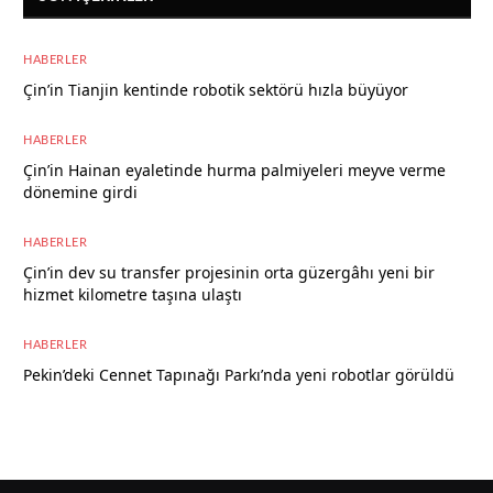
HABERLER
Çin’in Tianjin kentinde robotik sektörü hızla büyüyor
8 Ağustos 2026
HABERLER
Çin’in Hainan eyaletinde hurma palmiyeleri meyve verme
dönemine girdi
8 Ağustos 2026
HABERLER
Çin’in dev su transfer projesinin orta güzergâhı yeni bir
hizmet kilometre taşına ulaştı
8 Ağustos 2026
HABERLER
Pekin’deki Cennet Tapınağı Parkı’nda yeni robotlar görüldü
7 Ağustos 2026