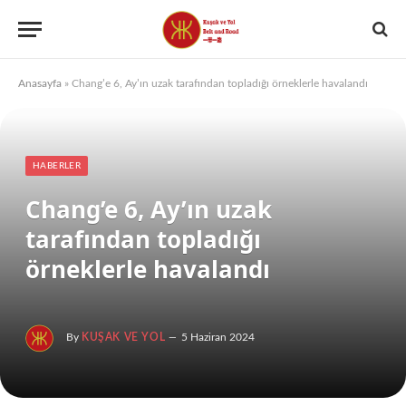
Anasayfa
»
Chang’e 6, Ay’ın uzak tarafından topladığı örneklerle havalandı
HABERLER
Chang’e 6, Ay’ın uzak
tarafından topladığı
örneklerle havalandı
By
KUŞAK VE YOL
5 Haziran 2024