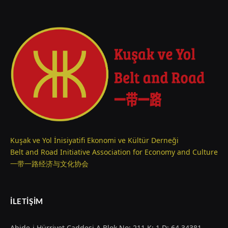
Kuşak ve Yol İnisiyatifi Ekonomi ve Kültür Derneği
Belt and Road Initiative Association for Economy and Culture
一带一路经济与文化协会
İLETIŞIM
Abide-i Hürriyet Caddesi A Blok No: 211 K: 1 D: 64 34381