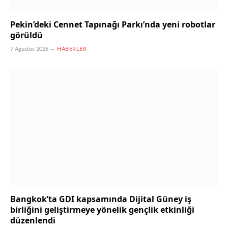
Pekin’deki Cennet Tapınağı Parkı’nda yeni robotlar
görüldü
7 Ağustos 2026
HABERLER
Bangkok’ta GDI kapsamında Dijital Güney iş
birliğini geliştirmeye yönelik gençlik etkinliği
düzenlendi