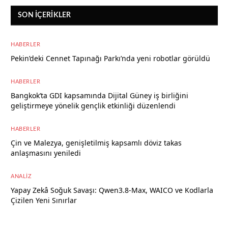
SON İÇERIKLER
HABERLER
Pekin’deki Cennet Tapınağı Parkı’nda yeni robotlar görüldü
7 Ağustos 2026
HABERLER
Bangkok’ta GDI kapsamında Dijital Güney iş birliğini
geliştirmeye yönelik gençlik etkinliği düzenlendi
7 Ağustos 2026
HABERLER
Çin ve Malezya, genişletilmiş kapsamlı döviz takas
anlaşmasını yeniledi
7 Ağustos 2026
ANALIZ
Yapay Zekâ Soğuk Savaşı: Qwen3.8-Max, WAICO ve Kodlarla
Çizilen Yeni Sınırlar
6 Ağustos 2026