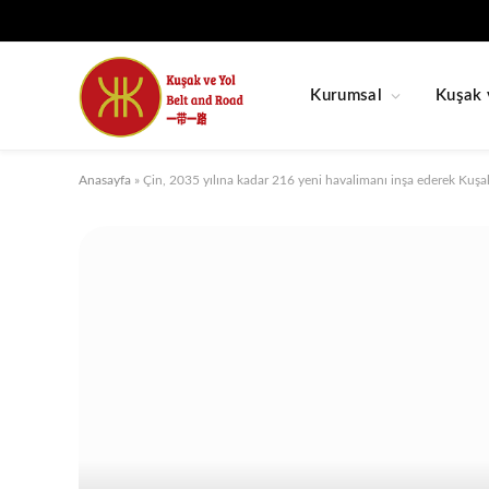
Kurumsal
Kuşak 
Anasayfa
»
Çin, 2035 yılına kadar 216 yeni havalimanı inşa ederek Kuşak