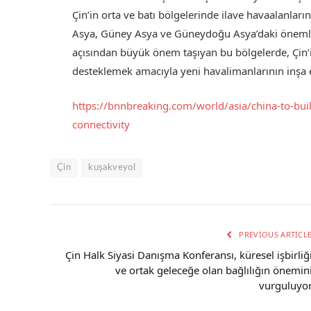
Çin’in orta ve batı bölgelerinde ilave havaalanları
Asya, Güney Asya ve Güneydoğu Asya’daki önemli 
açısından büyük önem taşıyan bu bölgelerde, Çin’in
desteklemek amacıyla yeni havalimanlarının inşa e
https://bnnbreaking.com/world/asia/china-to-bui
conn
ectivity
Çin
kuşakveyol
PREVIOUS ARTICL
Çin Halk Siyasi Danışma Konferansı, küresel işbirliğ
ve ortak geleceğe olan bağlılığın önemin
vurguluyo