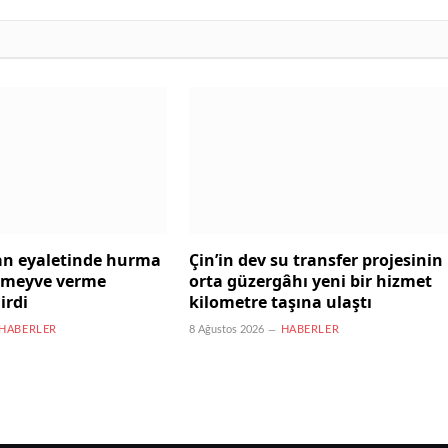
an eyaletinde hurma
Çin’in dev su transfer projesinin
i meyve verme
orta güzergâhı yeni bir hizmet
irdi
kilometre taşına ulaştı
HABERLER
8 Ağustos 2026
HABERLER