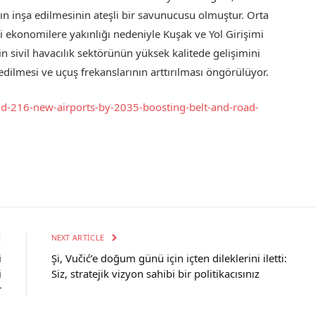
nın inşa edilmesinin ateşli bir savunucusu olmuştur. Orta
ekonomilere yakınlığı nedeniyle Kuşak ve Yol Girişimi
 sivil havacılık sektörünün yüksek kalitede gelişimini
dilmesi ve uçuş frekanslarının arttırılması öngörülüyor.
ld-216-new-airports-by-2035-boosting-belt-and-road-
E
NEXT ARTICLE
i
Şi, Vučić’e doğum günü için içten dileklerini iletti:
i
Siz, stratejik vizyon sahibi bir politikacısınız
r