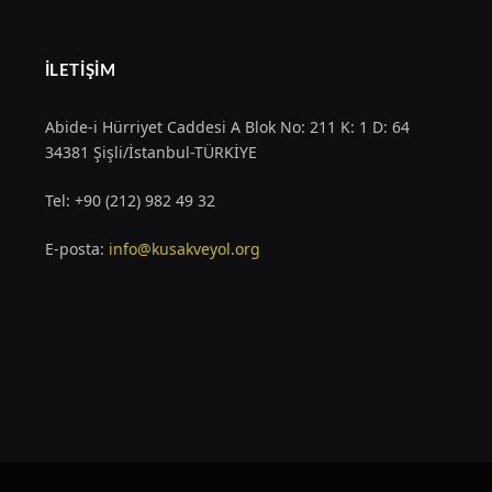
İLETIŞIM
Abide-i Hürriyet Caddesi A Blok No: 211 K: 1 D: 64
34381 Şişli/İstanbul-TÜRKİYE
Tel: +90 (212) 982 49 32
E-posta:
info@kusakveyol.org