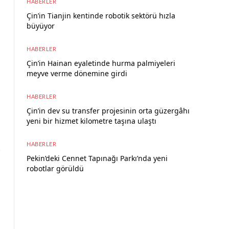
HABERLER
Çin’in Tianjin kentinde robotik sektörü hızla
büyüyor
8 Ağustos 2026
HABERLER
Çin’in Hainan eyaletinde hurma palmiyeleri
meyve verme dönemine girdi
8 Ağustos 2026
HABERLER
Çin’in dev su transfer projesinin orta güzergâhı
yeni bir hizmet kilometre taşına ulaştı
8 Ağustos 2026
HABERLER
Pekin’deki Cennet Tapınağı Parkı’nda yeni
robotlar görüldü
7 Ağustos 2026