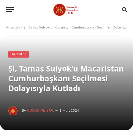
Anasayfa
»
Şi, Tamas Sulyok’u Macaristan Cumhurbaşkanı Seçilmesi Dolayısıyla Kutladı
HABERLER
Şi, Tamas Sulyok’u Macaristan
Cumhurbaşkanı Seçilmesi
Dolayısıyla Kutladı
By
KUŞAK VE YOL
1 Mart 2024