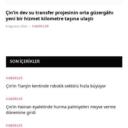
Çin’in dev su transfer projesinin orta güzergâhı
yeni bir hizmet kilometre taşına ulaştı
8 Ağustos 2026
HABERLER
SON İÇERIKLER
HABERLER
Çin’in Tianjin kentinde robotik sektörü hızla büyüyor
8 Ağustos 2026
HABERLER
Çin’in Hainan eyaletinde hurma palmiyeleri meyve verme
dönemine girdi
8 Ağustos 2026
HABERLER