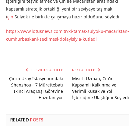
işbirliğini teşvik etmek ve Çin ile Macaristan arasındaki
kapsamlı stratejik ortaklığı yeni bir seviyeye taşımak
i
çin
Sulyok ile birlikte çalışmaya hazır olduğunu söyledi.
https://www.lotusnews.com.tr/xi-tamas-sulyoku-macaristan-
cumhurbaskani-secilmesi-dolayisiyla-kutladi
PREVIOUS ARTICLE
NEXT ARTICLE
Çin’in Uzay İstasyonundaki
Mısırlı Uzman, Çin’in
Shenzhou-17 Mürettebatı
Kapsamlı Kalkınma ve
İkinci Araç Dışı Görevine
Verimli Kuşak ve Yol
Hazırlanıyor
İşbirliğine Ulaştığını Söyledi
RELATED
POSTS