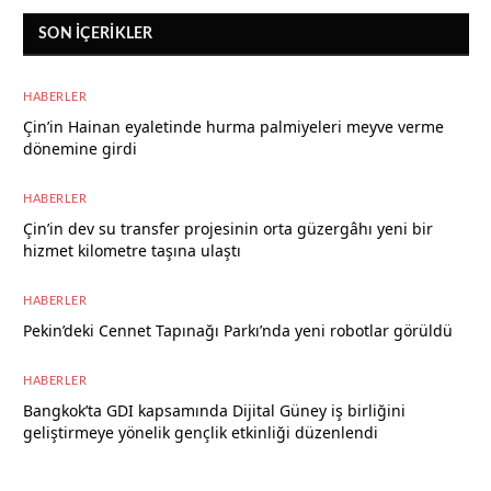
SON İÇERIKLER
HABERLER
Çin’in Hainan eyaletinde hurma palmiyeleri meyve verme
dönemine girdi
8 Ağustos 2026
HABERLER
Çin’in dev su transfer projesinin orta güzergâhı yeni bir
hizmet kilometre taşına ulaştı
8 Ağustos 2026
HABERLER
Pekin’deki Cennet Tapınağı Parkı’nda yeni robotlar görüldü
7 Ağustos 2026
HABERLER
Bangkok’ta GDI kapsamında Dijital Güney iş birliğini
geliştirmeye yönelik gençlik etkinliği düzenlendi
7 Ağustos 2026